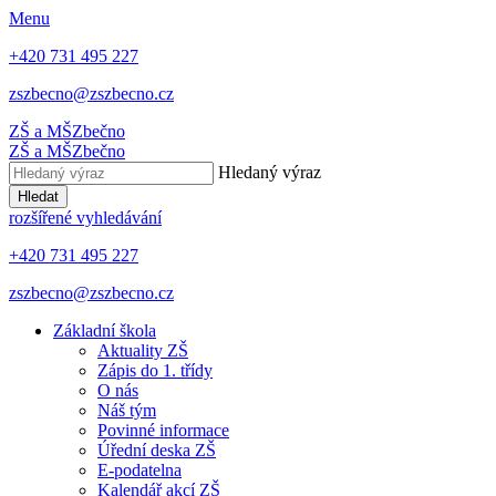
Menu
+420 731 495 227
zszbecno@zszbecno.cz
ZŠ a MŠ
Zbečno
ZŠ a MŠ
Zbečno
Hledaný výraz
Hledat
rozšířené vyhledávání
+420 731 495 227
zszbecno@zszbecno.cz
Základní škola
Aktuality ZŠ
Zápis do 1. třídy
O nás
Náš tým
Povinné informace
Úřední deska ZŠ
E-podatelna
Kalendář akcí ZŠ