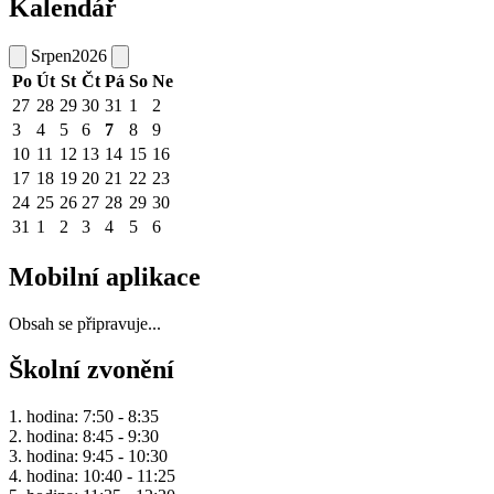
Kalendář
Srpen
2026
Po
Út
St
Čt
Pá
So
Ne
27
28
29
30
31
1
2
3
4
5
6
7
8
9
10
11
12
13
14
15
16
17
18
19
20
21
22
23
24
25
26
27
28
29
30
31
1
2
3
4
5
6
Mobilní aplikace
Obsah se připravuje...
Školní zvonění
1. hodina: 7:50 - 8:35
2. hodina: 8:45 - 9:30
3. hodina: 9:45 - 10:30
4. hodina: 10:40 - 11:25