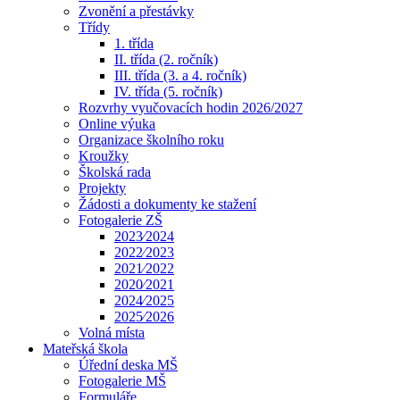
Zvonění a přestávky
Třídy
1. třída
II. třída (2. ročník)
III. třída (3. a 4. ročník)
IV. třída (5. ročník)
Rozvrhy vyučovacích hodin 2026/2027
Online výuka
Organizace školního roku
Kroužky
Školská rada
Projekty
Žádosti a dokumenty ke stažení
Fotogalerie ZŠ
2023⁄2024
2022⁄2023
2021⁄2022
2020⁄2021
2024⁄2025
2025⁄2026
Volná místa
Mateřská škola
Úřední deska MŠ
Fotogalerie MŠ
Formuláře