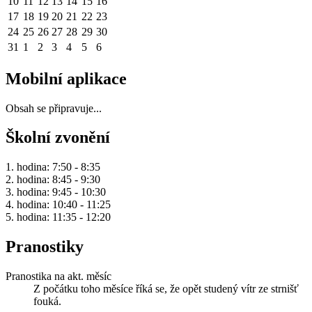
10
11
12
13
14
15
16
17
18
19
20
21
22
23
24
25
26
27
28
29
30
31
1
2
3
4
5
6
Mobilní aplikace
Obsah se připravuje...
Školní zvonění
1. hodina: 7:50 - 8:35
2. hodina: 8:45 - 9:30
3. hodina: 9:45 - 10:30
4. hodina: 10:40 - 11:25
5. hodina: 11:35 - 12:20
Pranostiky
Pranostika na akt. měsíc
Z počátku toho měsíce říká se, že opět studený vítr ze strnišť
fouká.