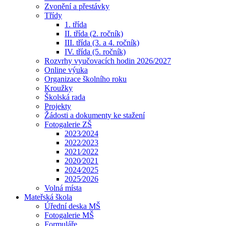
Zvonění a přestávky
Třídy
1. třída
II. třída (2. ročník)
III. třída (3. a 4. ročník)
IV. třída (5. ročník)
Rozvrhy vyučovacích hodin 2026/2027
Online výuka
Organizace školního roku
Kroužky
Školská rada
Projekty
Žádosti a dokumenty ke stažení
Fotogalerie ZŠ
2023⁄2024
2022⁄2023
2021⁄2022
2020⁄2021
2024⁄2025
2025⁄2026
Volná místa
Mateřská škola
Úřední deska MŠ
Fotogalerie MŠ
Formuláře