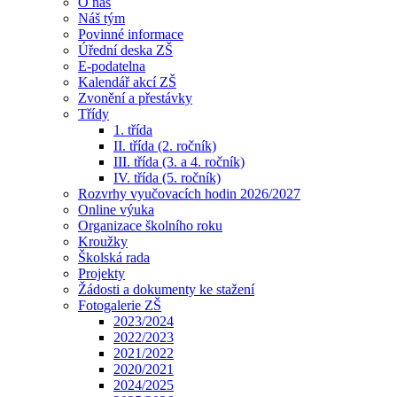
O nás
Náš tým
Povinné informace
Úřední deska ZŠ
E-podatelna
Kalendář akcí ZŠ
Zvonění a přestávky
Třídy
1. třída
II. třída (2. ročník)
III. třída (3. a 4. ročník)
IV. třída (5. ročník)
Rozvrhy vyučovacích hodin 2026/2027
Online výuka
Organizace školního roku
Kroužky
Školská rada
Projekty
Žádosti a dokumenty ke stažení
Fotogalerie ZŠ
2023/2024
2022/2023
2021/2022
2020/2021
2024/2025