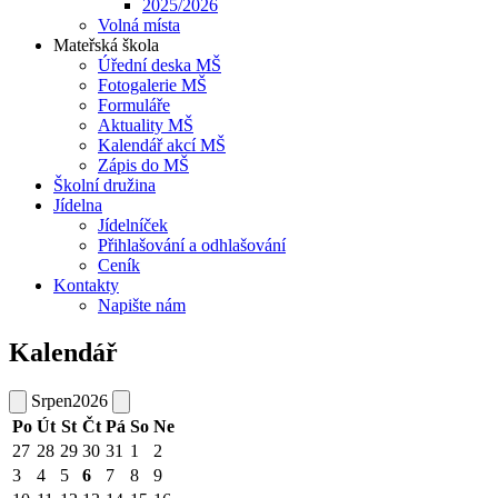
2025/2026
Volná místa
Mateřská škola
Úřední deska MŠ
Fotogalerie MŠ
Formuláře
Aktuality MŠ
Kalendář akcí MŠ
Zápis do MŠ
Školní družina
Jídelna
Jídelníček
Přihlašování a odhlašování
Ceník
Kontakty
Napište nám
Kalendář
Srpen
2026
Po
Út
St
Čt
Pá
So
Ne
27
28
29
30
31
1
2
3
4
5
6
7
8
9