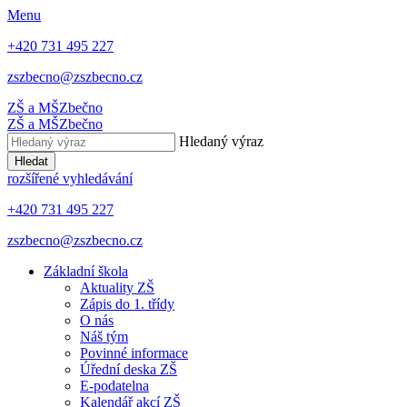
Menu
+420 731 495 227
zszbecno@zszbecno.cz
ZŠ a MŠ
Zbečno
ZŠ a MŠ
Zbečno
Hledaný výraz
Hledat
rozšířené vyhledávání
+420 731 495 227
zszbecno@zszbecno.cz
Základní škola
Aktuality ZŠ
Zápis do 1. třídy
O nás
Náš tým
Povinné informace
Úřední deska ZŠ
E-podatelna
Kalendář akcí ZŠ