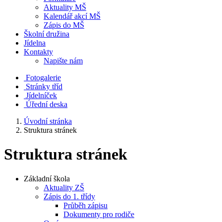
Aktuality MŠ
Kalendář akcí MŠ
Zápis do MŠ
Školní družina
Jídelna
Kontakty
Napište nám
Fotogalerie
Stránky tříd
Jídelníček
Úřední deska
Úvodní stránka
Struktura stránek
Struktura stránek
Základní škola
Aktuality ZŠ
Zápis do 1. třídy
Průběh zápisu
Dokumenty pro rodiče