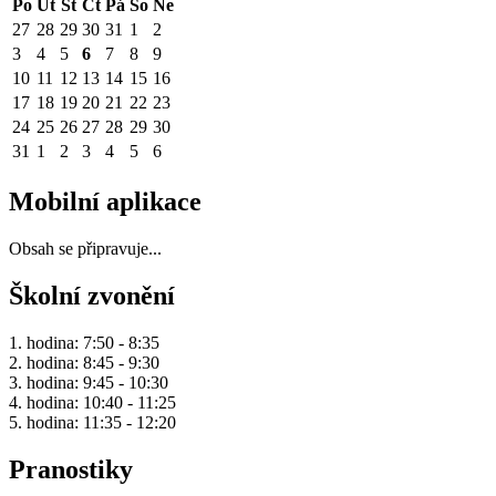
Po
Út
St
Čt
Pá
So
Ne
27
28
29
30
31
1
2
3
4
5
6
7
8
9
10
11
12
13
14
15
16
17
18
19
20
21
22
23
24
25
26
27
28
29
30
31
1
2
3
4
5
6
Mobilní aplikace
Obsah se připravuje...
Školní zvonění
1. hodina: 7:50 - 8:35
2. hodina: 8:45 - 9:30
3. hodina: 9:45 - 10:30
4. hodina: 10:40 - 11:25
5. hodina: 11:35 - 12:20
Pranostiky