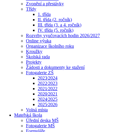
Zvonění a přestávky
Třídy
1. třída
II. třída (2. ročník)
III. třída (3. a 4. ročník)
IV. třída (5. ročník)
Rozvrhy vyučovacích hodin 2026/2027
Online výuka
Organizace školního roku
Kroužky
Školská rada
Projekty
Žádosti a dokumenty ke stažení
Fotogalerie ZŠ
2023⁄2024
2022⁄2023
2021⁄2022
2020⁄2021
2024⁄2025
2025⁄2026
Volná místa
Mateřská škola
Úřední deska MŠ
Fotogalerie MŠ
Formuláře