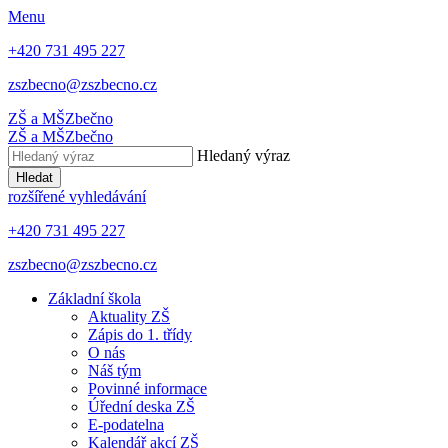
Menu
+420 731 495 227
zszbecno@zszbecno.cz
ZŠ a MŠ
Zbečno
ZŠ a MŠ
Zbečno
Hledaný výraz
Hledat
rozšířené vyhledávání
+420 731 495 227
zszbecno@zszbecno.cz
Základní škola
Aktuality ZŠ
Zápis do 1. třídy
O nás
Náš tým
Povinné informace
Úřední deska ZŠ
E-podatelna
Kalendář akcí ZŠ