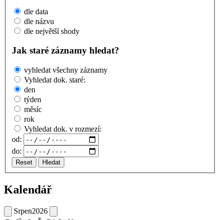
dle data
dle názvu
dle největší shody
Jak staré záznamy hledat?
vyhledat všechny záznamy
Vyhledat dok. staré:
den
týden
měsíc
rok
Vyhledat dok. v rozmezí:
od:
do:
Reset
Hledat
Kalendář
Srpen
2026