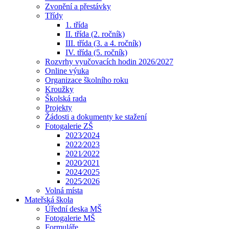
Zvonění a přestávky
Třídy
1. třída
II. třída (2. ročník)
III. třída (3. a 4. ročník)
IV. třída (5. ročník)
Rozvrhy vyučovacích hodin 2026/2027
Online výuka
Organizace školního roku
Kroužky
Školská rada
Projekty
Žádosti a dokumenty ke stažení
Fotogalerie ZŠ
2023⁄2024
2022⁄2023
2021⁄2022
2020⁄2021
2024⁄2025
2025⁄2026
Volná místa
Mateřská škola
Úřední deska MŠ
Fotogalerie MŠ
Formuláře