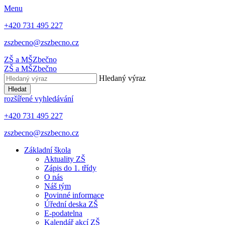
Menu
+420 731 495 227
zszbecno@zszbecno.cz
ZŠ a MŠ
Zbečno
ZŠ a MŠ
Zbečno
Hledaný výraz
Hledat
rozšířené vyhledávání
+420 731 495 227
zszbecno@zszbecno.cz
Základní škola
Aktuality ZŠ
Zápis do 1. třídy
O nás
Náš tým
Povinné informace
Úřední deska ZŠ
E-podatelna
Kalendář akcí ZŠ