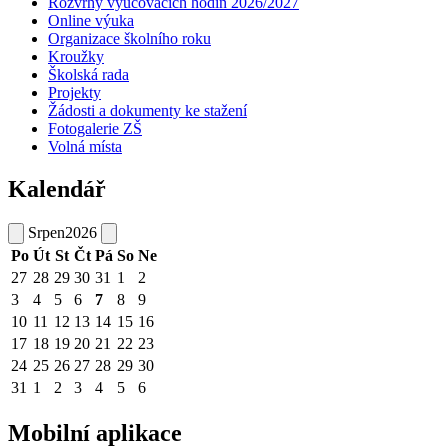
Rozvrhy vyučovacích hodin 2026/2027
Online výuka
Organizace školního roku
Kroužky
Školská rada
Projekty
Žádosti a dokumenty ke stažení
Fotogalerie ZŠ
Volná místa
Kalendář
Srpen
2026
Po
Út
St
Čt
Pá
So
Ne
27
28
29
30
31
1
2
3
4
5
6
7
8
9
10
11
12
13
14
15
16
17
18
19
20
21
22
23
24
25
26
27
28
29
30
31
1
2
3
4
5
6
Mobilní aplikace