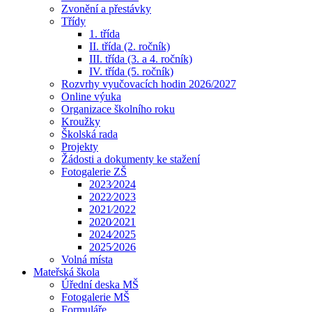
Zvonění a přestávky
Třídy
1. třída
II. třída (2. ročník)
III. třída (3. a 4. ročník)
IV. třída (5. ročník)
Rozvrhy vyučovacích hodin 2026/2027
Online výuka
Organizace školního roku
Kroužky
Školská rada
Projekty
Žádosti a dokumenty ke stažení
Fotogalerie ZŠ
2023⁄2024
2022⁄2023
2021⁄2022
2020⁄2021
2024⁄2025
2025⁄2026
Volná místa
Mateřská škola
Úřední deska MŠ
Fotogalerie MŠ
Formuláře