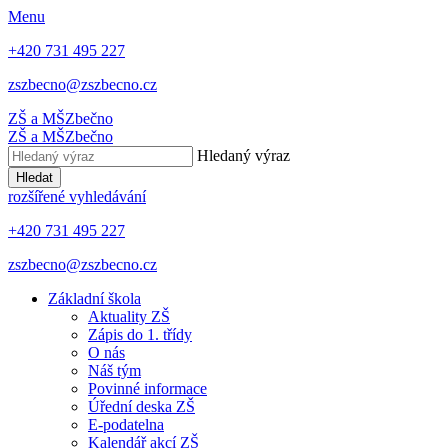
Menu
+420 731 495 227
zszbecno@zszbecno.cz
ZŠ a MŠ
Zbečno
ZŠ a MŠ
Zbečno
Hledaný výraz
Hledat
rozšířené vyhledávání
+420 731 495 227
zszbecno@zszbecno.cz
Základní škola
Aktuality ZŠ
Zápis do 1. třídy
O nás
Náš tým
Povinné informace
Úřední deska ZŠ
E-podatelna
Kalendář akcí ZŠ