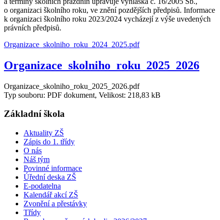
a termíny školních prázdnin upravuje vyhláška č. 16/2005 Sb.,
o organizaci školního roku, ve znění pozdějších předpisů. Informace
k organizaci školního roku 2023/2024 vycházejí z výše uvedených
právních předpisů.
Organizace_skolniho_roku_2024_2025.pdf
Organizace_skolniho_roku_2025_2026
Organizace_skolniho_roku_2025_2026.pdf
Typ souboru: PDF dokument, Velikost: 218,83 kB
Základní škola
Aktuality ZŠ
Zápis do 1. třídy
O nás
Náš tým
Povinné informace
Úřední deska ZŠ
E-podatelna
Kalendář akcí ZŠ
Zvonění a přestávky
Třídy