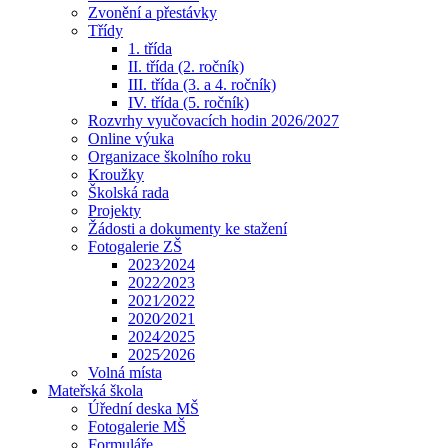
Zvonění a přestávky
Třídy
1. třída
II. třída (2. ročník)
III. třída (3. a 4. ročník)
IV. třída (5. ročník)
Rozvrhy vyučovacích hodin 2026/2027
Online výuka
Organizace školního roku
Kroužky
Školská rada
Projekty
Žádosti a dokumenty ke stažení
Fotogalerie ZŠ
2023⁄2024
2022⁄2023
2021⁄2022
2020⁄2021
2024⁄2025
2025⁄2026
Volná místa
Mateřská škola
Úřední deska MŠ
Fotogalerie MŠ
Formuláře