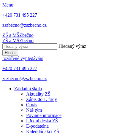
Menu
+420 731 495 227
zszbecno@zszbecno.cz
ZŠ a MŠ
Zbečno
ZŠ a MŠ
Zbečno
Hledaný výraz
Hledat
rozšířené vyhledávání
+420 731 495 227
zszbecno@zszbecno.cz
Základní škola
Aktuality ZŠ
Zápis do 1. třídy
O nás
Náš tým
Povinné informace
Úřední deska ZŠ
E-podatelna
Kalendář akcí ZŠ