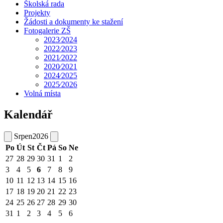
Školská rada
Projekty
Žádosti a dokumenty ke stažení
Fotogalerie ZŠ
2023⁄2024
2022⁄2023
2021⁄2022
2020⁄2021
2024⁄2025
2025⁄2026
Volná místa
Kalendář
Srpen
2026
Po
Út
St
Čt
Pá
So
Ne
27
28
29
30
31
1
2
3
4
5
6
7
8
9
10
11
12
13
14
15
16
17
18
19
20
21
22
23
24
25
26
27
28
29
30
31
1
2
3
4
5
6