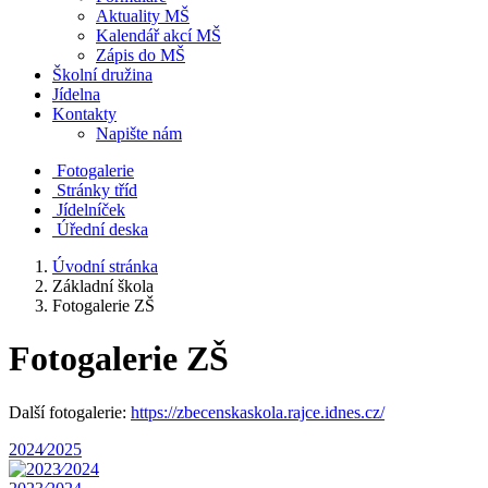
Aktuality MŠ
Kalendář akcí MŠ
Zápis do MŠ
Školní družina
Jídelna
Kontakty
Napište nám
Fotogalerie
Stránky tříd
Jídelníček
Úřední deska
Úvodní stránka
Základní škola
Fotogalerie ZŠ
Fotogalerie ZŠ
Další fotogalerie:
https://zbecenskaskola.rajce.idnes.cz/
2024⁄2025