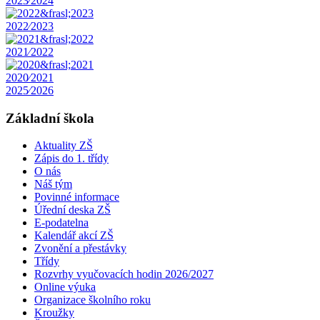
2023⁄2024
2022⁄2023
2021⁄2022
2020⁄2021
2025⁄2026
Základní škola
Aktuality ZŠ
Zápis do 1. třídy
O nás
Náš tým
Povinné informace
Úřední deska ZŠ
E-podatelna
Kalendář akcí ZŠ
Zvonění a přestávky
Třídy
Rozvrhy vyučovacích hodin 2026/2027
Online výuka
Organizace školního roku
Kroužky