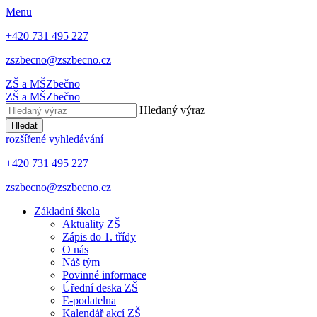
Menu
+420 731 495 227
zszbecno@zszbecno.cz
ZŠ a MŠ
Zbečno
ZŠ a MŠ
Zbečno
Hledaný výraz
Hledat
rozšířené vyhledávání
+420 731 495 227
zszbecno@zszbecno.cz
Základní škola
Aktuality ZŠ
Zápis do 1. třídy
O nás
Náš tým
Povinné informace
Úřední deska ZŠ
E-podatelna
Kalendář akcí ZŠ