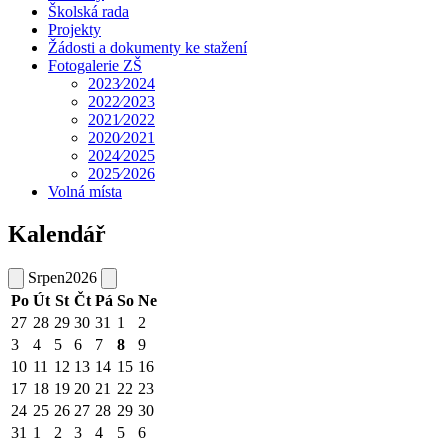
Školská rada
Projekty
Žádosti a dokumenty ke stažení
Fotogalerie ZŠ
2023⁄2024
2022⁄2023
2021⁄2022
2020⁄2021
2024⁄2025
2025⁄2026
Volná místa
Kalendář
Srpen
2026
Po
Út
St
Čt
Pá
So
Ne
27
28
29
30
31
1
2
3
4
5
6
7
8
9
10
11
12
13
14
15
16
17
18
19
20
21
22
23
24
25
26
27
28
29
30
31
1
2
3
4
5
6