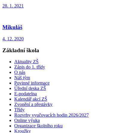
28. 1. 2021
Mikuláš
4. 12. 2020
Základní škola
Aktuality ZŠ
Zápis do 1. třídy
O nás
Náš tým
Povinné informace
Úřední deska ZŠ
E-podatelna
Kalendář akcí ZŠ
Zvonění a přestávky
Třídy
Rozvrhy vyučovacích hodin 2026/2027
Online výuka
Organizace školního roku
Kroužky