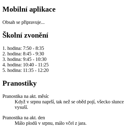
Mobilní aplikace
Obsah se připravuje...
Školní zvonění
1. hodina: 7:50 - 8:35
2. hodina: 8:45 - 9:30
3. hodina: 9:45 - 10:30
4. hodina: 10:40 - 11:25
5. hodina: 11:35 - 12:20
Pranostiky
Pranostika na akt. měsíc
Když v srpnu naprší, tak než se oběd pojí, všecko slunce
vysuší.
Pranostika na akt. den
Málo plodů v srpnu, málo včel z jara.