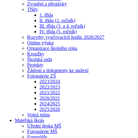
Zvonění a přestávky
Třídy
1. třída
II. třída (2. ročník)
III. třída (3. a 4. ročník)
IV. třída (5. ročník)
Rozvrhy vyučovacích hodin 2026/2027
Online výuka
Organizace školního roku
Kroužky
Školská rada
Projekty
Žádosti a dokumenty ke stažení
Fotogalerie ZŠ
2023⁄2024
2022⁄2023
2021⁄2022
2020⁄2021
2024⁄2025
2025⁄2026
Volná místa
Mateřská škola
Úřední deska MŠ
Fotogalerie MŠ
Formuláře