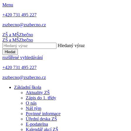
Menu
+420 731 495 227
zszbecno@zszbecno.cz
ZŠ a MŠ
Zbečno
ZŠ a MŠ
Zbečno
Hledaný výraz
Hledat
rozšířené vyhledávání
+420 731 495 227
zszbecno@zszbecno.cz
Základní škola
Aktuality ZŠ
Zápis do 1. třídy
O nás
Náš tým
Povinné informace
Úřední deska ZŠ
E-podatelna
Kalendář akcí ZŠ