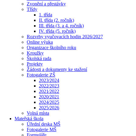
Zvonění a přestávky
Třídy
1. třída
II. třída (2. ročník)
III. třída (3. a 4. ročník)
IV. třída (5. ročník)
Rozvrhy vyučovacích hodin 2026/2027
Online výuka
Organizace školního roku
Kroužky
Školská rada
Projekty
Žádosti a dokumenty ke stažení
Fotogalerie ZŠ
2023⁄2024
2022⁄2023
2021⁄2022
2020⁄2021
2024⁄2025
2025⁄2026
Volná místa
Mateřská škola
Úřední deska MŠ
Fotogalerie MŠ
Formuláře