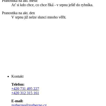
Pranostika na akt. měsíc
Ať si kdo chce, co chce říká - v srpnu ještě do rybníka.
Pranostika na akt. den
V srpnu již nelze slunci mnoho věřit.
Kontakt
Telefon:
+420 731 495 227
+420 312 315 161
E-mail:
zszbecno@zszbecno.cz