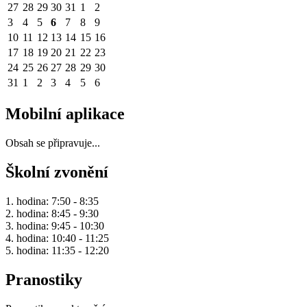
27
28
29
30
31
1
2
3
4
5
6
7
8
9
10
11
12
13
14
15
16
17
18
19
20
21
22
23
24
25
26
27
28
29
30
31
1
2
3
4
5
6
Mobilní aplikace
Obsah se připravuje...
Školní zvonění
1. hodina: 7:50 - 8:35
2. hodina: 8:45 - 9:30
3. hodina: 9:45 - 10:30
4. hodina: 10:40 - 11:25
5. hodina: 11:35 - 12:20
Pranostiky