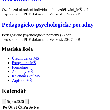
Oznámení ukončení individuálního vzdělávání_MŠ.pdf
Typ souboru: PDF dokument, Velikost: 174,77 kB
Pedagogicko-psychologické poradny
Pedagogicko psychologické poradny (2).pdf
Typ souboru: PDF dokument, Velikost: 203,74 kB
Mateřská škola
Úřední deska MŠ
Fotogalerie MŠ
Formuláře
Aktuality MŠ
Kalendář akcí MŠ
Zápis do MŠ
Kalendář
Srpen
2026
Po
Út
St
Čt
Pá
So
Ne