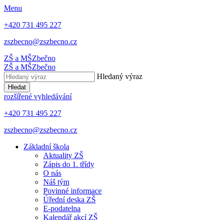
Menu
+420 731 495 227
zszbecno@zszbecno.cz
ZŠ a MŠ
Zbečno
ZŠ a MŠ
Zbečno
Hledaný výraz
Hledat
rozšířené vyhledávání
+420 731 495 227
zszbecno@zszbecno.cz
Základní škola
Aktuality ZŠ
Zápis do 1. třídy
O nás
Náš tým
Povinné informace
Úřední deska ZŠ
E-podatelna
Kalendář akcí ZŠ