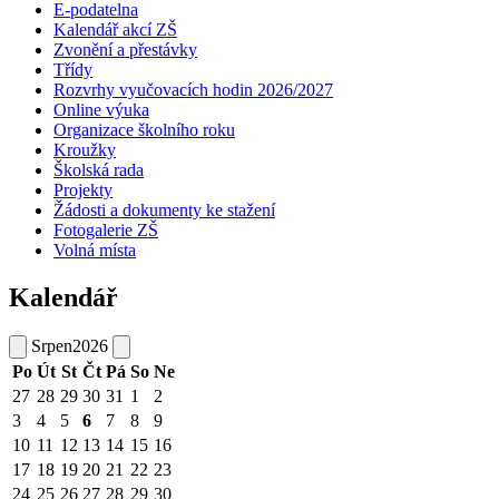
E-podatelna
Kalendář akcí ZŠ
Zvonění a přestávky
Třídy
Rozvrhy vyučovacích hodin 2026/2027
Online výuka
Organizace školního roku
Kroužky
Školská rada
Projekty
Žádosti a dokumenty ke stažení
Fotogalerie ZŠ
Volná místa
Kalendář
Srpen
2026
Po
Út
St
Čt
Pá
So
Ne
27
28
29
30
31
1
2
3
4
5
6
7
8
9
10
11
12
13
14
15
16
17
18
19
20
21
22
23
24
25
26
27
28
29
30