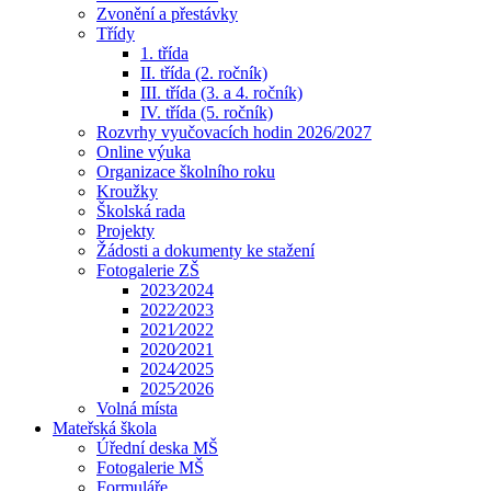
Zvonění a přestávky
Třídy
1. třída
II. třída (2. ročník)
III. třída (3. a 4. ročník)
IV. třída (5. ročník)
Rozvrhy vyučovacích hodin 2026/2027
Online výuka
Organizace školního roku
Kroužky
Školská rada
Projekty
Žádosti a dokumenty ke stažení
Fotogalerie ZŠ
2023⁄2024
2022⁄2023
2021⁄2022
2020⁄2021
2024⁄2025
2025⁄2026
Volná místa
Mateřská škola
Úřední deska MŠ
Fotogalerie MŠ
Formuláře