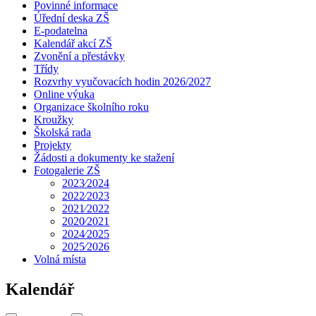
Povinné informace
Úřední deska ZŠ
E-podatelna
Kalendář akcí ZŠ
Zvonění a přestávky
Třídy
Rozvrhy vyučovacích hodin 2026/2027
Online výuka
Organizace školního roku
Kroužky
Školská rada
Projekty
Žádosti a dokumenty ke stažení
Fotogalerie ZŠ
2023⁄2024
2022⁄2023
2021⁄2022
2020⁄2021
2024⁄2025
2025⁄2026
Volná místa
Kalendář