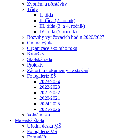
Zvonění a přestávky
Třídy
1. třída
II. třída (2. ročník)
III. třída (3. a 4. ročník)
IV. třída (5. ročník)
Rozvrhy vyučovacích hodin 2026/2027
Online výuka
Organizace školního roku
Kroužky
Školská rada
Projekty
Žádosti a dokumenty ke stažení
Fotogalerie ZŠ
2023⁄2024
2022⁄2023
2021⁄2022
2020⁄2021
2024⁄2025
2025⁄2026
Volná místa
Mateřská škola
Úřední deska MŠ
Fotogalerie MŠ
Formuláře