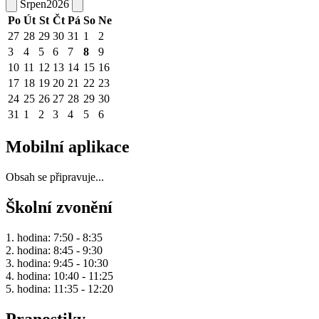
Srpen
2026
Po
Út
St
Čt
Pá
So
Ne
27
28
29
30
31
1
2
3
4
5
6
7
8
9
10
11
12
13
14
15
16
17
18
19
20
21
22
23
24
25
26
27
28
29
30
31
1
2
3
4
5
6
Mobilní aplikace
Obsah se připravuje...
Školní zvonění
1. hodina: 7:50 - 8:35
2. hodina: 8:45 - 9:30
3. hodina: 9:45 - 10:30
4. hodina: 10:40 - 11:25
5. hodina: 11:35 - 12:20
Pranostiky