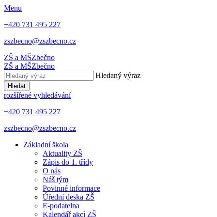
Menu
+420 731 495 227
zszbecno@zszbecno.cz
ZŠ a MŠ
Zbečno
ZŠ a MŠ
Zbečno
Hledaný výraz
Hledat
rozšířené vyhledávání
+420 731 495 227
zszbecno@zszbecno.cz
Základní škola
Aktuality ZŠ
Zápis do 1. třídy
O nás
Náš tým
Povinné informace
Úřední deska ZŠ
E-podatelna
Kalendář akcí ZŠ