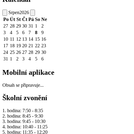
Srpen
2026
Po
Út
St
Čt
Pá
So
Ne
27
28
29
30
31
1
2
3
4
5
6
7
8
9
10
11
12
13
14
15
16
17
18
19
20
21
22
23
24
25
26
27
28
29
30
31
1
2
3
4
5
6
Mobilní aplikace
Obsah se připravuje...
Školní zvonění
1. hodina: 7:50 - 8:35
2. hodina: 8:45 - 9:30
3. hodina: 9:45 - 10:30
4. hodina: 10:40 - 11:25
5. hodina: 11:35 - 12:20