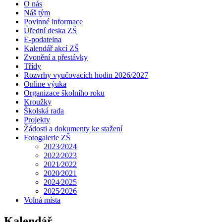
O nás
Náš tým
Povinné informace
Úřední deska ZŠ
E-podatelna
Kalendář akcí ZŠ
Zvonění a přestávky
Třídy
Rozvrhy vyučovacích hodin 2026/2027
Online výuka
Organizace školního roku
Kroužky
Školská rada
Projekty
Žádosti a dokumenty ke stažení
Fotogalerie ZŠ
2023⁄2024
2022⁄2023
2021⁄2022
2020⁄2021
2024⁄2025
2025⁄2026
Volná místa
Kalendář