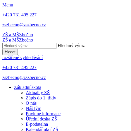
Menu
+420 731 495 227
zszbecno@zszbecno.cz
ZŠ a MŠ
Zbečno
ZŠ a MŠ
Zbečno
Hledaný výraz
Hledat
rozšířené vyhledávání
+420 731 495 227
zszbecno@zszbecno.cz
Základní škola
Aktuality ZŠ
Zápis do 1. třídy
O nás
Náš tým
Povinné informace
Úřední deska ZŠ
E-podatelna
Kalendář akcí ZŠ