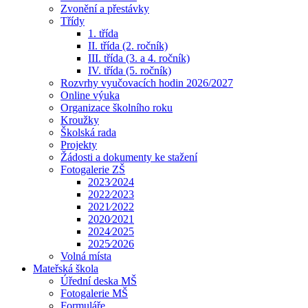
Zvonění a přestávky
Třídy
1. třída
II. třída (2. ročník)
III. třída (3. a 4. ročník)
IV. třída (5. ročník)
Rozvrhy vyučovacích hodin 2026/2027
Online výuka
Organizace školního roku
Kroužky
Školská rada
Projekty
Žádosti a dokumenty ke stažení
Fotogalerie ZŠ
2023⁄2024
2022⁄2023
2021⁄2022
2020⁄2021
2024⁄2025
2025⁄2026
Volná místa
Mateřská škola
Úřední deska MŠ
Fotogalerie MŠ
Formuláře