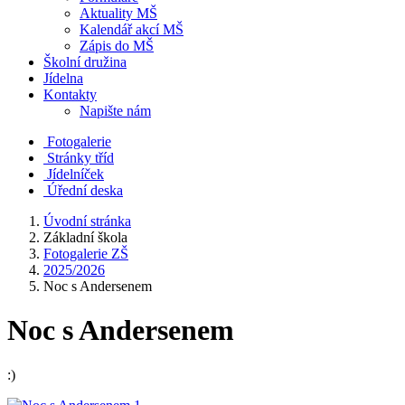
Aktuality MŠ
Kalendář akcí MŠ
Zápis do MŠ
Školní družina
Jídelna
Kontakty
Napište nám
Fotogalerie
Stránky tříd
Jídelníček
Úřední deska
Úvodní stránka
Základní škola
Fotogalerie ZŠ
2025/2026
Noc s Andersenem
Noc s Andersenem
:)