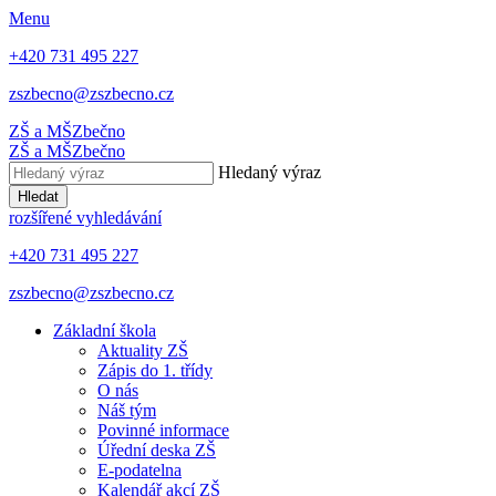
Menu
+420 731 495 227
zszbecno@zszbecno.cz
ZŠ a MŠ
Zbečno
ZŠ a MŠ
Zbečno
Hledaný výraz
Hledat
rozšířené vyhledávání
+420 731 495 227
zszbecno@zszbecno.cz
Základní škola
Aktuality ZŠ
Zápis do 1. třídy
O nás
Náš tým
Povinné informace
Úřední deska ZŠ
E-podatelna
Kalendář akcí ZŠ