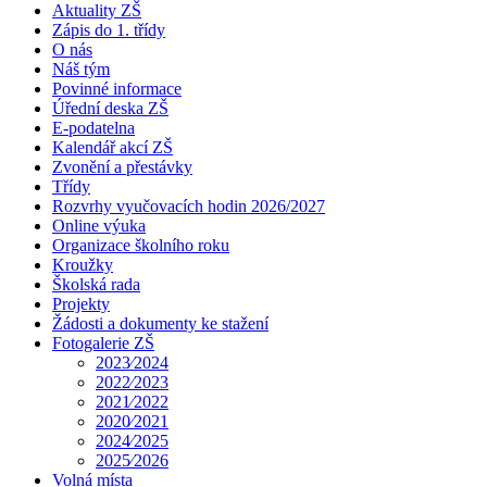
Aktuality ZŠ
Zápis do 1. třídy
O nás
Náš tým
Povinné informace
Úřední deska ZŠ
E-podatelna
Kalendář akcí ZŠ
Zvonění a přestávky
Třídy
Rozvrhy vyučovacích hodin 2026/2027
Online výuka
Organizace školního roku
Kroužky
Školská rada
Projekty
Žádosti a dokumenty ke stažení
Fotogalerie ZŠ
2023⁄2024
2022⁄2023
2021⁄2022
2020⁄2021
2024⁄2025
2025⁄2026
Volná místa