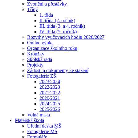
Zvonění a přestávky
Třídy
1. třída
II. třída (2. ročník)
III. třída (3. a 4. ročník)
IV. třída (5. ročník)
Rozvrhy vyučovacích hodin 2026/2027
Online výuka
Organizace školního roku
Kroužky
Školská rada
Projekty
Žádosti a dokumenty ke stažení
Fotogalerie ZŠ
2023⁄2024
2022⁄2023
2021⁄2022
2020⁄2021
2024⁄2025
2025⁄2026
Volná místa
Mateřská škola
Úřední deska MŠ
Fotogalerie MŠ
Formuláře